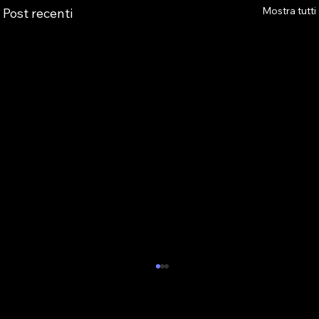
Mostra tutti
Post recenti
INTIMAZIONE ALLA RIMOZIONE DELLE
AWP NEI GENERALISTI IN EMILIA-
ROMAGNA: AVVISO AGLI ISCRITTI