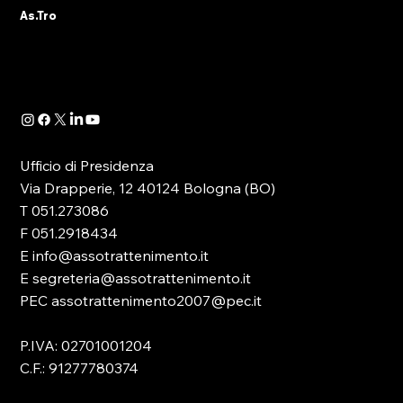
Ci giungono segnalazioni che, in alcuni
AS.TRO
As.Tro
comuni dell’Emilia Romagna, la Polizia
Municipale sta avvisando i titolari degli
esercizi...
Ufficio di Presidenza
Via Drapperie, 12 40124 Bologna (BO)
T 051.273086
F 051.2918434
E info@assotrattenimento.it
E segreteria@assotrattenimento.it
PEC assotrattenimento2007@pec.it
P.IVA: 02701001204
C.F.: 91277780374