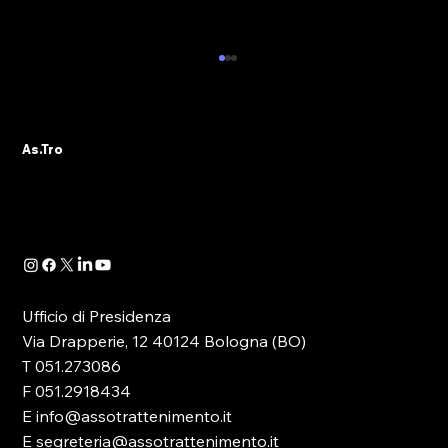
NUOVO APPUNTAMENTO CON LA
FORMAZIONE IN EMILIA-ROMAGNA:
AS.TRO DOMANI SARA’ A CASTEL
Il tema della Formazione riveste oggi un ruolo
MAGGIORE (BO)
As.Tro
principale nella discussione, soprattutto
politica, che ruota attorno al comparto del...
Ufficio di Presidenza
Via Drapperie, 12 40124 Bologna (BO)
T 051.273086
F 051.2918434
E info@assotrattenimento.it
E segreteria@assotrattenimento.it