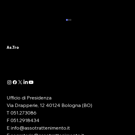
NUOVO APPUNTAMENTO CON LA
FORMAZIONE IN EMILIA-ROMAGNA:
AS.TRO DOMANI SARA’ A CASTEL
Il tema della Formazione riveste oggi un ruolo
MAGGIORE (BO)
As.Tro
principale nella discussione, soprattutto
politica, che ruota attorno al comparto del...
Ufficio di Presidenza
Via Drapperie, 12 40124 Bologna (BO)
T 051.273086
F 051.2918434
E info@assotrattenimento.it