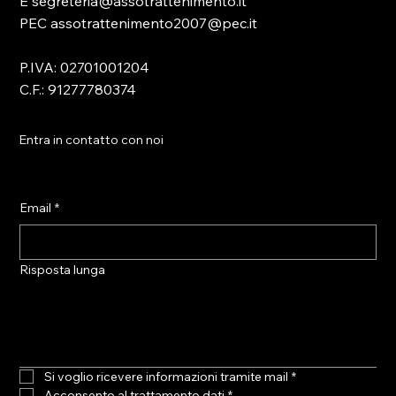
E segreteria@assotrattenimento.it
PEC assotrattenimento2007@pec.it
P.IVA: 02701001204
C.F.: 91277780374
Entra in contatto con noi
Email
*
Risposta lunga
Si voglio ricevere informazioni tramite mail
*
Acconsento al trattamento dati
*