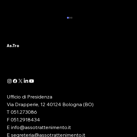
NUOVO APPUNTAMENTO CON LA
FORMAZIONE IN EMILIA-ROMAGNA:
AS.TRO DOMANI SARA’ A CASTEL
Il tema della Formazione riveste oggi un ruolo
MAGGIORE (BO)
As.Tro
principale nella discussione, soprattutto
politica, che ruota attorno al comparto del...
Ufficio di Presidenza
Via Drapperie, 12 40124 Bologna (BO)
T 051.273086
F 051.2918434
E info@assotrattenimento.it
E segreteria@assotrattenimento.it