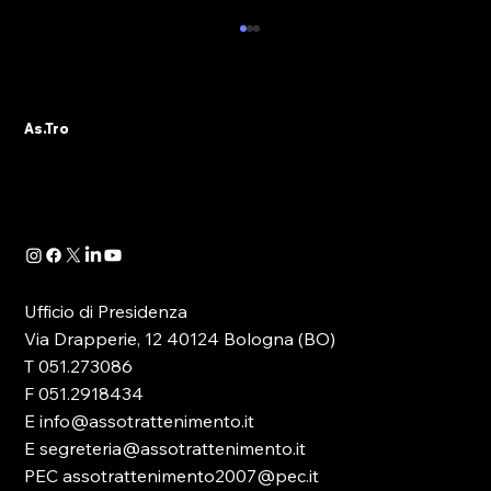
NUOVO APPUNTAMENTO CON LA
FORMAZIONE IN EMILIA-ROMAGNA:
AS.TRO DOMANI SARA’ A CASTEL
Il tema della Formazione riveste oggi un ruolo
MAGGIORE (BO)
As.Tro
principale nella discussione, soprattutto
politica, che ruota attorno al comparto del...
Ufficio di Presidenza
Via Drapperie, 12 40124 Bologna (BO)
T 051.273086
F 051.2918434
E info@assotrattenimento.it
E segreteria@assotrattenimento.it
PEC assotrattenimento2007@pec.it