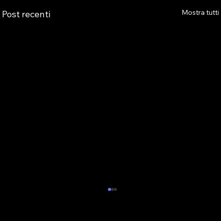
Mostra tutti
Post recenti
NUOVO APPUNTAMENTO CON LA
FORMAZIONE IN EMILIA-ROMAGNA:
AS.TRO DOMANI SARA’ A CASTEL