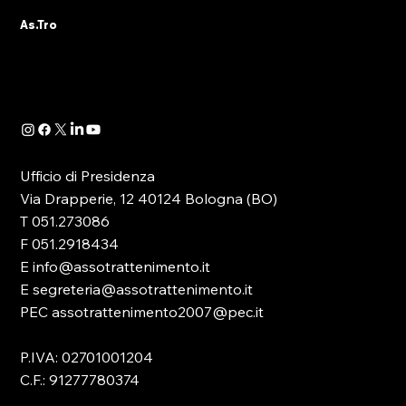
Il tema della Formazione riveste oggi un ruolo
MAGGIORE (BO)
As.Tro
principale nella discussione, soprattutto
politica, che ruota attorno al comparto del...
Ufficio di Presidenza
Via Drapperie, 12 40124 Bologna (BO)
T 051.273086
F 051.2918434
E info@assotrattenimento.it
E segreteria@assotrattenimento.it
PEC assotrattenimento2007@pec.it
P.IVA: 02701001204
C.F.: 91277780374