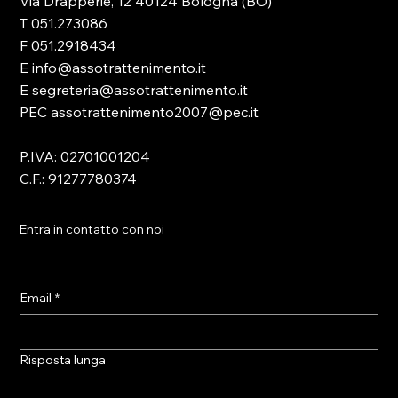
Via Drapperie, 12 40124 Bologna (BO)
T 051.273086
F 051.2918434
E info@assotrattenimento.it
E segreteria@assotrattenimento.it
PEC assotrattenimento2007@pec.it
P.IVA: 02701001204
C.F.: 91277780374
Entra in contatto con noi
Email
*
Risposta lunga