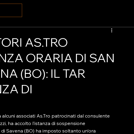
ORI AS.TRO
ZA ORARIA DI SAN
A (BO): IL TAR
NZA DI
alcuni associati As.Tro patrocinati dal consulente 
zi, ha accolto l’istanza di sospensione 
o di Savena (BO) ha imposto soltanto un’ora 