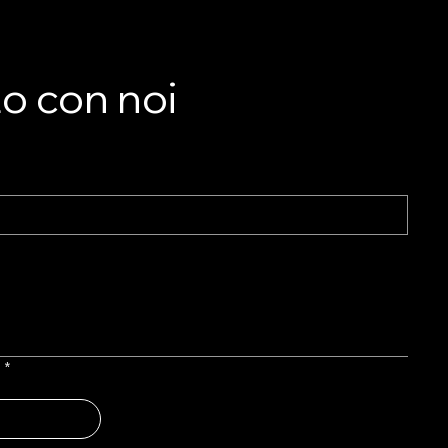
 in
e
to con noi
l
*