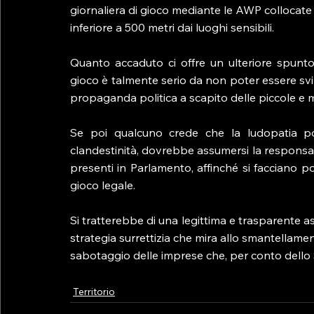
giornaliera di gioco mediante le AWP collocate n
inferiore a 500 metri dai luoghi sensibili.
Quanto accaduto ci offre un ulteriore spunto
gioco è talmente serio da non poter essere svili
propaganda politica a scapito delle piccole e me
Se poi qualcuno crede che la ludopatia po
clandestinità, dovrebbe assumersi la responsabil
presenti in Parlamento, affinché si facciano po
gioco legale.
Si tratterebbe di una legittima e trasparente as
strategia surrettizia che mira allo smantellamen
sabotaggio delle imprese che, per conto dello S
Territorio