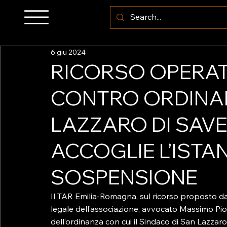
6 giu 2024
RICORSO OPERAT
CONTRO ORDINAN
LAZZARO DI SAVEN
ACCOGLIE L’ISTA
SOSPENSIONE
Il TAR Emilia-Romagna, sul ricorso proposto da 
legale dell’associazione, avvocato Massimo Pioz
dell’ordinanza con cui il Sindaco di San Lazzar