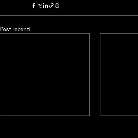
Post recenti
DATA ROOM NEXUS E
NUOVO A
AS.TRO: IL DOSSIER
CON LA F