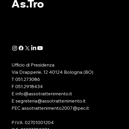
As.Tro
TERRITORIALE SUL GIOCO
EMILIA-RO
DAL 2015 SLOT MACHINE
Il tema della
IN LOMBARDIA
DOMANI SA
QUASI DIMEZZATE. SANITÀ,
oggi un ruolo
MAGGIORE
AUMENTANO LE PERSONE IN
discussione, 
CURA: SONO 3065, IL 7% DEL
politica, che 
TOTALE Slot machine quasi
comparto del.
dimezzate in Lombardia. Gli
apparecchi da intrattenimento
attivi nel 2025 er
Ufficio di Presidenza
Via Drapperie, 12 40124 Bologna (BO)
T 051.273086
F 051.2918434
E info@assotrattenimento.it
E segreteria@assotrattenimento.it
PEC assotrattenimento2007@pec.it
P.IVA: 02701001204