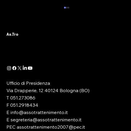
NUOVO APPUNTAMENTO CON LA
FORMAZIONE IN EMILIA-ROMAGNA:
AS.TRO DOMANI SARA’ A CASTEL
Il tema della Formazione riveste oggi un ruolo
MAGGIORE (BO)
As.Tro
principale nella discussione, soprattutto
politica, che ruota attorno al comparto del...
Ufficio di Presidenza
Via Drapperie, 12 40124 Bologna (BO)
T 051.273086
F 051.2918434
E info@assotrattenimento.it
E segreteria@assotrattenimento.it
PEC assotrattenimento2007@pec.it